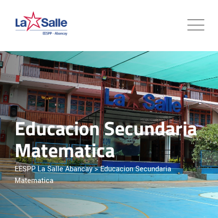
Skip
to
content
Educacion Secundaria
Matematica
EESPP La Salle Abancay
>
Educacion Secundaria
Matematica