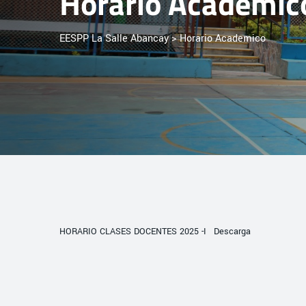
Horario Academic
EESPP La Salle Abancay
>
Horario Academico
HORARIO CLASES DOCENTES 2025 -I
Descarga