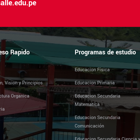
alle.edu.pe
eso Rapido
Programas de estudio
Educacion Física
n, Vision y Principios
Educacion Primaria
ctura Organica
Educacion Secundaria
Matematica
ria
Educacion Secundaria
Comunicación
Educacion Secundaria Ciencia 