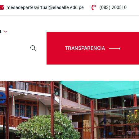
mesadepartesvirtual@elasalle.edu.pe
(083) 200510
D
TRANSPARENCIA