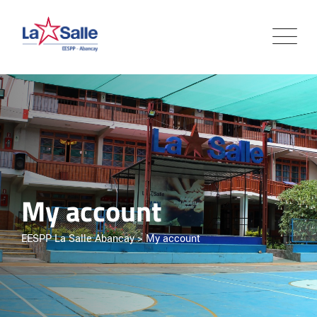
Skip
to
content
My account
EESPP La Salle Abancay
>
My account